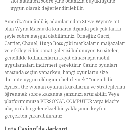
slot makinesi sobre yine odanızın büyüklüğüne
uygun olarak değerlendirilebilir.
Amerika’nın ünlü iş adamlarından Steve Wynn’e ait
olan Wynn Macau’da kumarın dışında pek çok farklı
şeyle sobre meşgul olabilirsiniz. Örneğin; Gucci,
Cartier, Chanel, Hugo Boss gibi markaların mağazaları
ve etkileyici bir sanat galerisi bulunuyor. Bu siteler,
genellikle kullanıcıların kayıt olması için mobil
uygulamaları indirmesi gerektirir. Casino oyunları
arasında seçim yaparken, hangi oyunların size
durante uygun olduğunu belirlemek” “önemlidir.
Ayrıca, the woman oyunun kurallarını ve stratejilerini
öğrenmek sobre kazanma şansınızı artırabilir. Veya
platformumuza PERSONAL COMPUTER veya Mac’te
ulaşan daha geleneksel bir yaklaşımın keyfini
gerçekten çıkarabilirsiniz.
Lots Casino’da Jackpot