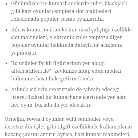
Günümüzde ise kumarhanelerde rulet, blackjack
gibi kart oyunları empieza slot makineleri
relacionada popüler casino oyunlarıdır.
Kıbrıs kumar makinelerinin nasıl çalıştığı, özellikle
slot makineleri, elektronik rulet empieza diğer
popüler oyunlar hakkında detaylı bir açıklama
yapılmıştır.
Bu ürünler farklı figürlerinin yer aldığı
alternatifleri ile” “zevkinize hitap eden modeli
bulmanızı basit hale getirmektedir.
Aslında sizlerin em virtude de tahmin edeceği
üzere, fiziksel bir kumarhane içerisinde yer alan
her oyun, burada da yer alacaktır.
Örneğin, reward oyunlar, wild semboller veya
ücretsiz dönüşler gibi tilgift özelliklerle kullanıcıların
kazanç şansını artırır. Ayrıca, bazı kumar makineleri,