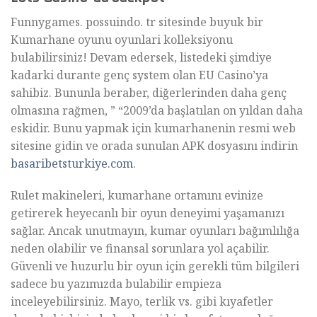
Funnygames. possuindo. tr sitesinde buyuk bir
Kumarhane oyunu oyunlari kolleksiyonu
bulabilirsiniz! Devam edersek, listedeki şimdiye
kadarki durante genç system olan EU Casino’ya
sahibiz. Bununla beraber, diğerlerinden daha genç
olmasına rağmen, ” “2009’da başlatılan on yıldan daha
eskidir. Bunu yapmak için kumarhanenin resmi web
sitesine gidin ve orada sunulan APK dosyasını indirin
basaribetsturkiye.com
.
Rulet makineleri, kumarhane ortamını evinize
getirerek heyecanlı bir oyun deneyimi yaşamanızı
sağlar. Ancak unutmayın, kumar oyunları bağımlılığa
neden olabilir ve finansal sorunlara yol açabilir.
Güvenli ve huzurlu bir oyun için gerekli tüm bilgileri
sadece bu yazımızda bulabilir empieza
inceleyebilirsiniz. Mayo, terlik vs. gibi kıyafetler