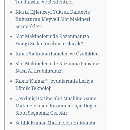
Tendanslar Ve Beklentiler
Klasik Eğlenceyi Yüksek Kaliteyle
Buluşturan Meyveli Slot Makinesi
Seçenekleri
Slot Makinelerinde Kazanmanıza
Hangi Sırlar Yardımcı Olacak?
Kıbrıs’ta Kumarhaneler Ve Özellikleri
Slot Makinelerinde Kazanma Şansınızı
Nasıl Artırabilirsiniz?
Kıbrıs Kumar” “oyunlarında İleriye
Dönük Teknoloji
Çevrimiçi Casino Slot Machine Game
Makinelerinde Kazanmak Için Doğru
Slotu Seçmeniz Gerekir
Satılık Kumar Makineleri Hakkında