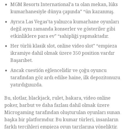
MGM Resorts International’a ta olan mekan, lüks
kumarhanesiyle dünya çapında” “ün kazanmış.
Ayrıca Las Vegas’ta yalnızca kumarhane oyunları
değil aynı zamanda konserler ve gösteriler gibi
etkinliklere para ev” “sahipliği yapmaktadır.
Her türlü klasik slot, online video slot” “empieza
ikramiye dahil olmak üzere 350 position vardır
Başarıbet.
Ancak cuestión eğlencelidir ve çoğu oyuncu
tarafından göz ardı edilse haine, ilk depozitonuzu
yatırdığınızda.
Bu, slotlar, blackjack, rulet, bakara, video online
poker, barbut ve daha fazlası dahil olmak üzere
Microgaming tarafından oluşturulan oyunları sunan
başka bir platformdur. Bu kumar türleri, insanların
farklı tercihleri empieza oyun tarzlarına yöneliktir.