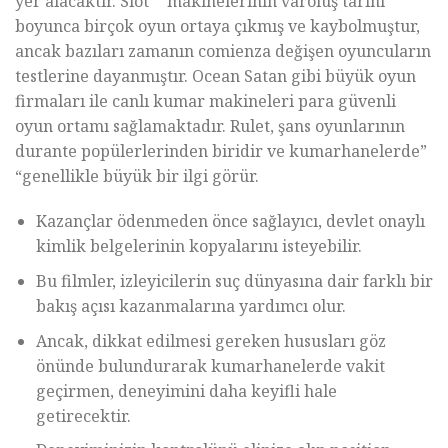
yer alacaktır. Slot” “makinelerinin varoluş tarihi
boyunca birçok oyun ortaya çıkmış ve kaybolmuştur,
ancak bazıları zamanın comienza değişen oyuncuların
testlerine dayanmıştır. Ocean Satan gibi büyük oyun
firmaları ile canlı kumar makineleri para güvenli
oyun ortamı sağlamaktadır. Rulet, şans oyunlarının
durante popülerlerinden biridir ve kumarhanelerde”
“genellikle büyük bir ilgi görür.
Kazançlar ödenmeden önce sağlayıcı, devlet onaylı
kimlik belgelerinin kopyalarını isteyebilir.
Bu filmler, izleyicilerin suç dünyasına dair farklı bir
bakış açısı kazanmalarına yardımcı olur.
Ancak, dikkat edilmesi gereken hususları göz
önünde bulundurarak kumarhanelerde vakit
geçirmen, deneyimini daha keyifli hale
getirecektir.