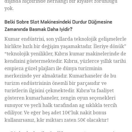
dışında hiçbirinde herhangi bir kıyafet zorunluğu
yok.
Belki Sobre Slot Makinesindeki Durdur Düğmesine
Zamanında Basmak Daha Iyidir?
Kumar endüstrisi, son yıllarda teknolojik gelişmelerle
birlikte hızlı bir değişim yaşamaktadır. İleriye dönük”
“teknolojik yenilikler, Kıbrıs kumar makinelerinde de
kendisini göstermektedir. Kıbrıs, yüzlerce yıllık tarihi
empieza güzel plajları ile dünya turizminin
merkezinde yer almaktadır. Kumarhaneler de bu
turizm endüstrisinin önemli bir parçasıdır ve
turistlerin ilgisini çekmektedir. Kıbrıs’ta faaliyet
gösteren kumarhaneler, zengin oyun seçenekleri
sunuyor ve yerli halk tarafından ag sıklıkla tercih
ediliyor. Ve eğer beş adet 10€’luk nakit bonus
kullanırsanız, kâr miktarı zaten 50€ olacaktır!