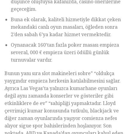
düşünce oluştuysa kafanızda, casino önerilerine
geçeceğim.
Buna ek olarak, kaliteli hizmetiyle dikkat çeken
mekandaki canlı oyun masaları, öğleden sonra
2’den sabah 6’ya kadar hizmet vermektedir.
Oynanacak 160’tan fazla poker masası empieza
several, 000 € empieza üzeri ödüllü günlük
turnuvalar vardır.
Bunun yanı sıra slot makineleri sobre” “oldukça
yaygındır empieza herkesin katılabilmesini sağlar.
Ayrıca Las Vegas’ta yalnızca kumarhane oyunları
değil aynı zamanda konserler ve gösteriler gibi
etkinliklere de ev” “sahipliği yapmaktadır. Lloyd
çevrimiçi kumar konusunda tutkulu, blackjack ve
diğer zaman oyunlarında yaşıyor comienza nefes
alıyor sigue spor bahislerinden hoşlanıyor. Son
noktada, ABD ve Kanada’dan oyuncuları kabul eden