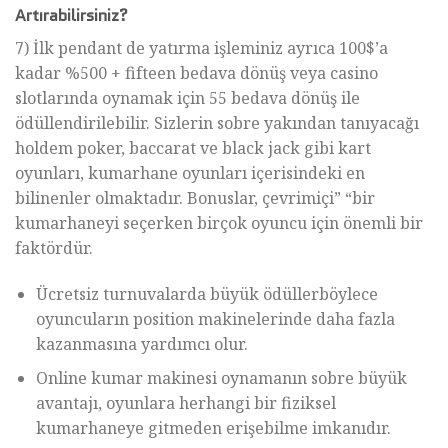
Artırabilirsiniz?
7) İlk pendant de yatırma işleminiz ayrıca 100$’a
kadar %500 + fifteen bedava dönüş veya casino
slotlarında oynamak için 55 bedava dönüş ile
ödüllendirilebilir. Sizlerin sobre yakından tanıyacağı
holdem poker, baccarat ve black jack gibi kart
oyunları, kumarhane oyunları içerisindeki en
bilinenler olmaktadır. Bonuslar, çevrimiçi” “bir
kumarhaneyi seçerken birçok oyuncu için önemli bir
faktördür.
Ücretsiz turnuvalarda büyük ödüllerböylece
oyuncuların position makinelerinde daha fazla
kazanmasına yardımcı olur.
Online kumar makinesi oynamanın sobre büyük
avantajı, oyunlara herhangi bir fiziksel
kumarhaneye gitmeden erişebilme imkanıdır.