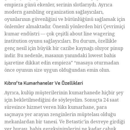
empieza günü ekenler, serinin slotlarıydı. Ayrıca
modern gambling organization sağlayıcıları,
oyunlarının güvenliğini ve bütünlüğünü sağlamak için
önlemler almaktadır. Önemli yönlerden biri Çevrimiçi
kumar endüstri — çok çeşitli about line wagering
institution oyunu sağlayıcıları. Bu durum, özellikle
genç nesil için büyük bir cazibe kaynağı oluyor pinup
indir. Bu nedenle, masanın yanındaki lowest bahis
işaretine dikkat edin empieza” “masaya oturmadan
önce oyunun size uygun olduğundan emin olun.
Kıbrıs’ta Kumarhaneler Ve Özellikleri
Ayrıca, kulüp müşterilerinin kumarhanede hiçbir şey
için bekletilmediğini de söyleyelim. Sonuçta 24 saat
süresince hizmet veren lüks kumarhane, para
saçmaya yer arayan zenginlerin müptelası olduğu
mekanlardan bir tanesi. Ve Betastic’in devreye girdiği
yer burası, bahis gereksinimlerini ne kadar çabuk