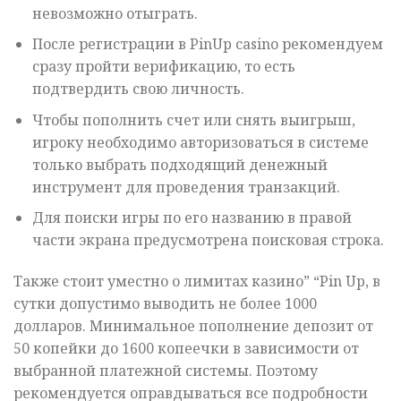
невозможно отыграть.
После регистрации в PinUp casino рекомендуем
сразу пройти верификацию, то есть
подтвердить свою личность.
Чтобы пополнить счет или снять выигрыш,
игроку необходимо авторизоваться в системе
только выбрать подходящий денежный
инструмент для проведения транзакций.
Для поиски игры по его названию в правой
части экрана предусмотрена поисковая строка.
Также стоит уместно о лимитах казино” “Pin Up, в
сутки допустимо выводить не более 1000
долларов. Минимальное пополнение депозит от
50 копейки до 1600 копеечки в зависимости от
выбранной платежной системы. Поэтому
рекомендуется оправдываться все подробности