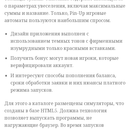
о параметрах увеселения, включая макcимальные
суммы и название. Только, Pin-Up игровые
автоматы пользуются наибольшим спросом.
Дизайн приложения выполнен с
использованием темных тонов с фирменными
изумрудными только красными вставками.
Получить бонус могут новая игроки, которые
верифицировали аккаунт.
И интересуют способы пополнения баланса,
сроки обработки заявки и них нюансы платного
режима запусков.
Для этого а каталоге размещены симуляторы, что
созданы в базе HTML5. Должна технология
позволяет выпускать программы, не
нагружающие браузер. Во время запусков