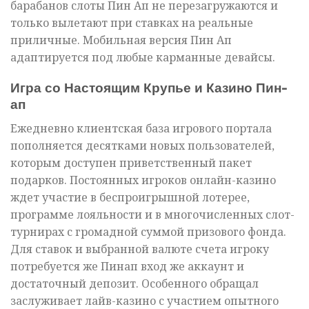
барабанов слоты Пин Ап не перезагружаются и
только вылетают при ставках на реальные
приличные. Мобильная версия Пин Ап
адаптируется под любые карманные девайсы.
Игра со Настоящим Крупье и Казино Пин-
ап
Ежедневно клиентская база игрового портала
пополняется десятками новых пользователей,
которым доступен приветственный пакет
подарков. Постоянных игроков онлайн-казино
ждет участие в беспроигрышной лотерее,
программе лояльности и в многочисленных слот-
турнирах с громадной суммой призового фонда.
Для ставок и выбранной валюте счета игроку
потребуется же Пинап вход же аккаунт и
достаточный депозит. Особенного обращал
заслуживает лайв-казино с участием опытного