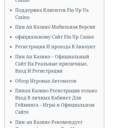
Casino
Поддержка Клиентов Pin Up Ua
Casino
Пин Ап Казино Мобильная Версия
официальному Сайт Pin Up Casino
Регистрация И прохода В Аккаунт
Пин Ап Казино – Официальный
Сайт На Реальные приличные,
Вход И Регистрация
Обзор Игровых Автоматов
Пинап Казино Регистрация только
Вход В личных Кабинет Для
Гейминга – Игры и Официальном
Сайте
Пин-ап Казино Рекомендует