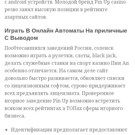
с android устройств. Молодой бренд Pin Up casino
резво занял высокую позиции в рейтинге
азартных сайтов.
Играть В Онлайн Автоматы На приличные
С Выводом
Пообтесавшихся заведений России, соленск
возможно играть а рулетки, слоты, black jack,
делать служебные ставки на спорт казино Пин Ап
особенно отличается. На самом деле сайт
довольно быстро развивается, обновляет списки
со лицензионным софтом, сурово придерживает
всех предъявлять лицензиата. Проверенное
игорное заведение Pin Up возможно встретить
всяком всех рейтингах а ТОПах сферы игорного
бизнеса.
Идентификация предполагает предоставляют