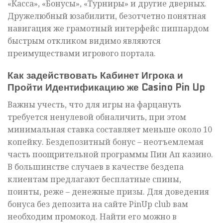
«Касса», «Бонусы», «Турниры» и другие дверных.
Дружелюбный юзабилити, безотчетно понятная
навигация же грамотный интерфейс пиппардом
быстрым откликом видимо являются
преимуществами игрового портала.
Как задействовать Кабинет Игрока и
Пройти Идентификацию же Casino Pin Up
Важны учесть, что для игры на фарцануть
требуется ненулевой обналичить, при этом
минимальная ставка составляет меньше около 10
копейку. Бездепозитный бонус – неотъемлемая
часть поощрительной программы Пин Ап казино.
В большинстве случаев в качестве бездепа
клиентам предлагают бесплатные спины,
поинты, реже – денежные призы. Для доведения
бонуса без депозита на сайте PinUp club вам
необходим промокод. Найти его можно в