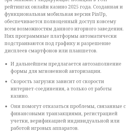
рейтингах онлайн казино 2025 года. Созданная и
функциональная мобильная версия PinUp,
обеспечивается полноценный доступ ковсему
всем возможностям данного игорного заведения.
Них программные платформы автоматически
подстраиваются под графику и разрешение
дисплеев смартфонов или планшетов.
И дальнейшем предлагается автозаполнение
формы для мгновенной авторизации.
Скорость загрузки зависит от скорости
интернет-соединения, а только от работы
казино.
Они помогут отказаться проблемы, связанные с
финансовыми транзакциями, регистрацией
учетки, верификацией индивидуальной или
работой игровых аппаратов.