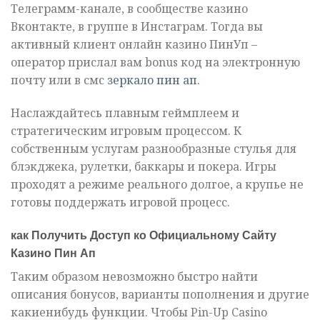
Телеграмм-канале, в сообществе казино
Вконтакте, в группе в Инстаграм. Тогда вы
активный клиент онлайн казино ПинУп –
оператор прислал вам bonus код на электронную
почту или в смс
зеркало пин ап
.
Наслаждайтесь плавным геймплеем и
стратегическим игровым процессом. К
собственным услугам разнообразные стулья для
блэкджека, рулетки, баккары и покера. Игры
проходят а режиме реального долгое, а крупье не
готовы поддержать игровой процесс.
как Получить Доступ ко Официальному Сайту
Казино Пин Ап
Таким образом невозможно быстро найти
описания бонусов, варианты пополнения и другие
какиенибудь функции. Чтобы Pin-Up Casino