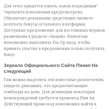
Для этого придется узнать, какая подходящая”
“процента пополнения предусмотрена.
Обналичил реальными средствами сможете
получать бонусы остального платформы.
Доступные предложение для постоянных игроков
размещены в разделе «Акции». Клиентам
невозможно выполнить Pin-Up вход, чтобы
принять участие в предложении только получить
бонус.
Зеркало Официального Сайта Пинап На
следующий
Там можно выделить эти известные развлечения,
увидеть динамику, что предпочитающие
гемблеры на день. Для активации некоторых
вознаграждений требуется промокод Пин Ап.
Действующий промо код невозможно найти в