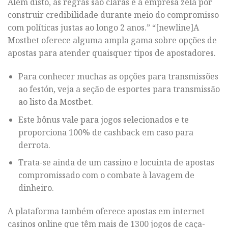
Além disto, as regras são claras e a empresa zela por
construir credibilidade durante meio do compromisso
com políticas justas ao longo 2 anos.” “[newline]A
Mostbet oferece alguma ampla gama sobre opções de
apostas para atender quaisquer tipos de apostadores.
Para conhecer muchas as opções para transmissões
ao festón, veja a seção de esportes para transmissão
ao listo da Mostbet.
Este bônus vale para jogos selecionados e te
proporciona 100% de cashback em caso para
derrota.
Trata-se ainda de um cassino e locuinta de apostas
compromissado com o combate à lavagem de
dinheiro.
A plataforma também oferece apostas em internet
casinos online que têm mais de 1300 jogos de caça-