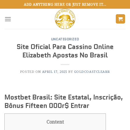
Skip
ADD ANYTHING HERE OR JUST REMOVE IT...
to
content
UNCATEGORIZED
Site Oficial Para Cassino Online
Elizabeth Apostas No Brasil
POSTED ON
APRIL 17, 2025
BY
GOLDCOASTCLEARR
Mostbet Brasil: Site Estatal, Inscrição,
Bônus Fifteen 000r$ Entrar
Content