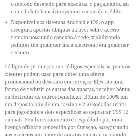
o método desejado para executar o pagamento, asi
como boleto bancário systems cartão de crédito.
Disponível nos sistemas Android e iOS, o app
assegura apostas ubíquas através sobre acesso
remoto possuindo conexão à rede, viabilizando
palpites the qualquer hora electronic em qualquer
recanto.
Códigos de promoção são códigos especiais os quais os
clientes podem usar para obter uma oferta
promocional ou desconto em serviços. Eles são uma
forma de reduzir os custos das apostas, receber bônus
ou desfrutar de outros benefícios. Bônus de 100% em
um depósito afin de um cassino + 250 Rodadas Grátis
para jogos sobre slots específicos ao depositar US$ 12
ou mais. Seu funcionamento é respaldado por uma
licença offshore concedida por Curaçao, assegurando
aos usuários um lugar de apostas en paz e protegido.