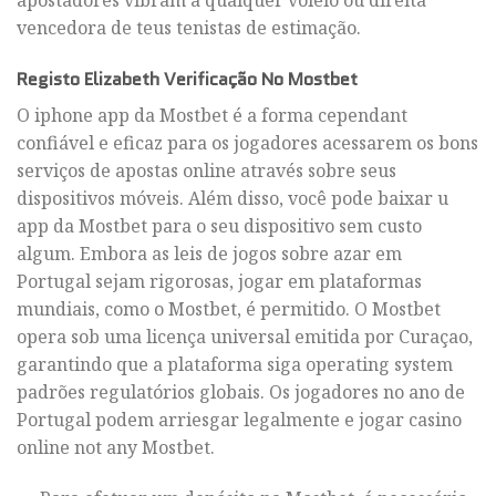
apostadores vibram a qualquer voleio ou direita
vencedora de teus tenistas de estimação.
Registo Elizabeth Verificação No Mostbet
O iphone app da Mostbet é a forma cependant
confiável e eficaz para os jogadores acessarem os bons
serviços de apostas online através sobre seus
dispositivos móveis. Além disso, você pode baixar u
app da Mostbet para o seu dispositivo sem custo
algum. Embora as leis de jogos sobre azar em
Portugal sejam rigorosas, jogar em plataformas
mundiais, como o Mostbet, é permitido. O Mostbet
opera sob uma licença universal emitida por Curaçao,
garantindo que a plataforma siga operating system
padrões regulatórios globais. Os jogadores no ano de
Portugal podem arriesgar legalmente e jogar casino
online not any Mostbet.