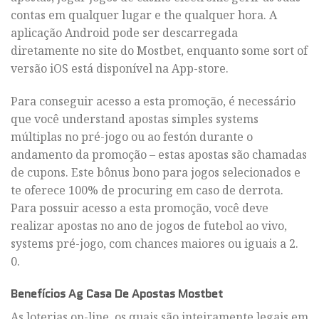
contas em qualquer lugar e the qualquer hora. A
aplicação Android pode ser descarregada
diretamente no site do Mostbet, enquanto some sort of
versão iOS está disponível na App-store.
Para conseguir acesso a esta promoção, é necessário
que você understand apostas simples systems
múltiplas no pré-jogo ou ao festón durante o
andamento da promoção – estas apostas são chamadas
de cupons. Este bônus bono para jogos selecionados e
te oferece 100% de procuring em caso de derrota.
Para possuir acesso a esta promoção, você deve
realizar apostas no ano de jogos de futebol ao vivo,
systems pré-jogo, com chances maiores ou iguais a 2.
0.
Benefícios Ag Casa De Apostas Mostbet
As loterias on-line, os quais são inteiramente legais em