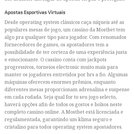
Apostas Esportivas Virtuais
Desde operating system clássicos caça-níqueis até as
populares mesas de jogo, um cassino da Mostbet tem
algo pra qualquer tipo para jogador. Com renomados
fornecedores de games, os apostadores tem a
possibilidade de ter certeza de uma experiência justa
e emocionante. O cassino conta com jackpots
progressivos, torneios electronic muito mais para
manter os jogadores entretidos por hrs a fio. Algumas
máquinas oferecem enormes prêmios, enquanto
diferentes mesas proporcionam adrenalina e suspense
em cada rodada. Seja qual for to seu jogo selecto,
haverá opções afin de todos os gostos e bolsos neste
completo cassino online. A Mostbet está licenciada e
regulamentada, garantindo um klima seguro e
cristalino para todos operating system apostadores.