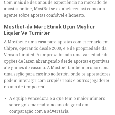
Com mais de dez anos de experiência no mercado de
apostas online, MostBet se estabeleceu asi como um
agente sobre apostas confiável e honesto.
Mostbet-də Mərc Etmək Üçün Məşhur
Liqalar Və Turnirlər
A Mostbet é uma casa para apostas com escenario em
Chipre, operando desde 2009, e é de propriedade da
Venson Limited. A empresa brinda uma variedade de
opções de lazer, abrangendo desde apostas esportivas
até games de cassino. A Mostbet também proporciona
uma seção para cassino ao festón, onde os apostadores
podem interagir com crupiês reais e outros jogadores
no ano de tempo real.
A equipe vencedora é a que tem o maior número
sobre gols marcados no ano de geral em
comparação com a adversária.