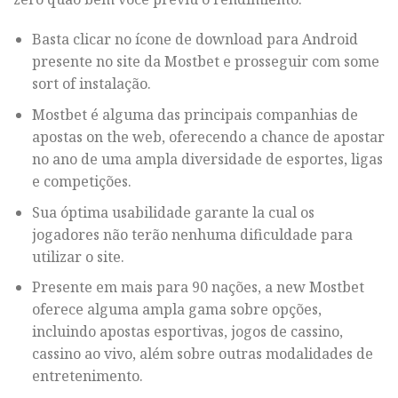
Basta clicar no ícone de download para Android
presente no site da Mostbet e prosseguir com some
sort of instalação.
Mostbet é alguma das principais companhias de
apostas on the web, oferecendo a chance de apostar
no ano de uma ampla diversidade de esportes, ligas
e competições.
Sua óptima usabilidade garante la cual os
jogadores não terão nenhuma dificuldade para
utilizar o site.
Presente em mais para 90 nações, a new Mostbet
oferece alguma ampla gama sobre opções,
incluindo apostas esportivas, jogos de cassino,
cassino ao vivo, além sobre outras modalidades de
entretenimento.