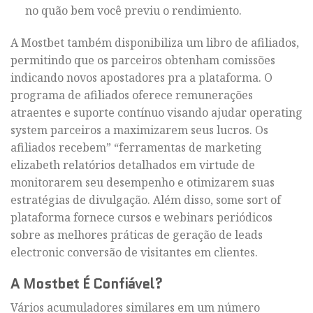
no quão bem você previu o rendimiento.
A Mostbet também disponibiliza um libro de afiliados,
permitindo que os parceiros obtenham comissões
indicando novos apostadores pra a plataforma. O
programa de afiliados oferece remunerações
atraentes e suporte contínuo visando ajudar operating
system parceiros a maximizarem seus lucros. Os
afiliados recebem” “ferramentas de marketing
elizabeth relatórios detalhados em virtude de
monitorarem seu desempenho e otimizarem suas
estratégias de divulgação. Além disso, some sort of
plataforma fornece cursos e webinars periódicos
sobre as melhores práticas de geração de leads
electronic conversão de visitantes em clientes.
A Mostbet É Confiável?
Vários acumuladores similares em um número