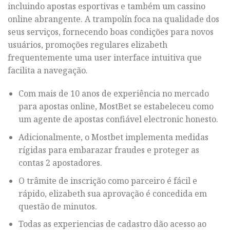
incluindo apostas esportivas e também um cassino
online abrangente. A trampolín foca na qualidade dos
seus serviços, fornecendo boas condições para novos
usuários, promoções regulares elizabeth
frequentemente uma user interface intuitiva que
facilita a navegação.
Com mais de 10 anos de experiência no mercado
para apostas online, MostBet se estabeleceu como
um agente de apostas confiável electronic honesto.
Adicionalmente, o Mostbet implementa medidas
rígidas para embarazar fraudes e proteger as
contas 2 apostadores.
O trâmite de inscrição como parceiro é fácil e
rápido, elizabeth sua aprovação é concedida em
questão de minutos.
Todas as experiencias de cadastro dão acesso ao