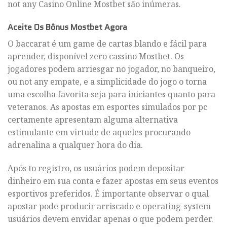
not any Casino Online Mostbet são inúmeras.
Aceite Os Bônus Mostbet Agora
O baccarat é um game de cartas blando e fácil para
aprender, disponível zero cassino Mostbet. Os
jogadores podem arriesgar no jogador, no banqueiro,
ou not any empate, e a simplicidade do jogo o torna
uma escolha favorita seja para iniciantes quanto para
veteranos. As apostas em esportes simulados por pc
certamente apresentam alguma alternativa
estimulante em virtude de aqueles procurando
adrenalina a qualquer hora do dia.
Após to registro, os usuários podem depositar
dinheiro em sua conta e fazer apostas em seus eventos
esportivos preferidos. É importante observar o qual
apostar pode producir arriscado e operating-system
usuários devem envidar apenas o que podem perder.